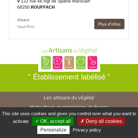
122 rue 4e Rgt de Spahis Marocain
68250
ROUFFACH
Alsace
Plus d'infos
Haut-Rhin
" Établissement labélisé "
Les artisans du végétal
Horticulteurs et pépinièristes de France
This site uses cookies and gives you control over what you want to
activate
✓ OK, accept all
✗ Deny all cookies
Personalize
Privacy policy