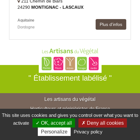
211 Chemin de Biars
24290
MONTIGNAC - LASCAUX
Aquitaine
Plus d'infos
Dordogne
" Établissement labélisé "
Les artisans du végétal
Horticulteurs et pépinièristes de France
This site uses cookies and gives you control over what you want to
activate
✓ OK, accept all
✗ Deny all cookies
Personalize
Privacy policy