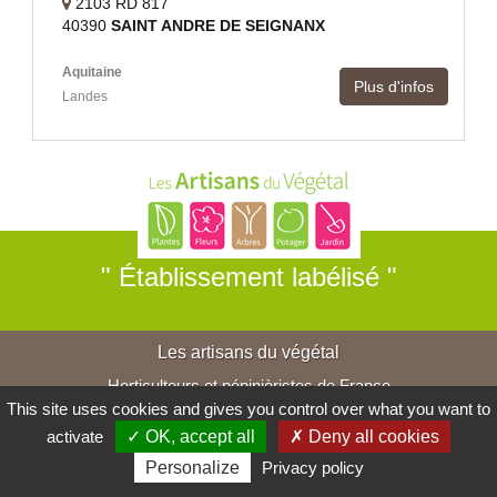
2103 RD 817
40390
SAINT ANDRE DE SEIGNANX
Aquitaine
Plus d'infos
Landes
" Établissement labélisé "
Les artisans du végétal
Horticulteurs et pépinièristes de France
This site uses cookies and gives you control over what you want to
activate
✓ OK, accept all
✗ Deny all cookies
Personalize
Privacy policy