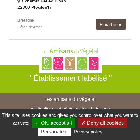
1 chemin Kerleo Bihan
22300
Ploulec'h
Bretagne
Plus d'infos
Côtes-d'Armor
" Établissement labélisé "
Les artisans du végétal
Horticulteurs et pépinièristes de France
This site uses cookies and gives you control over what you want to
activate
✓ OK, accept all
✗ Deny all cookies
Personalize
Privacy policy