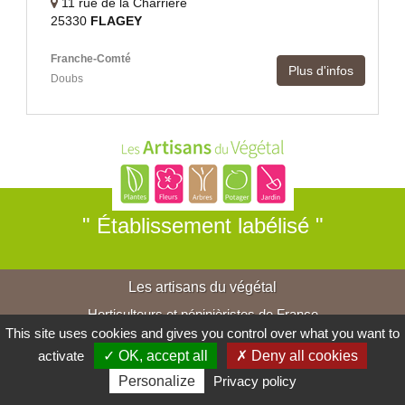
11 rue de la Charrière
25330
FLAGEY
Franche-Comté
Plus d'infos
Doubs
" Établissement labélisé "
Les artisans du végétal
Horticulteurs et pépinièristes de France
This site uses cookies and gives you control over what you want to
activate
✓ OK, accept all
✗ Deny all cookies
Personalize
Privacy policy