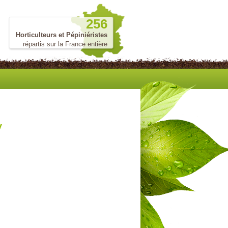
256
Horticulteurs et Pépiniéristes
répartis sur la France entière
y