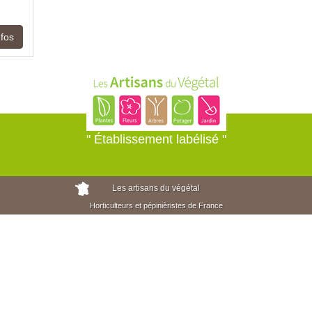
nfos
" Établissement labélisé "
Les artisans du végétal
Horticulteurs et pépinièristes de France