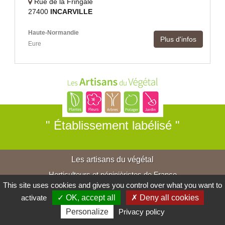
Rue de la Fringale
27400
INCARVILLE
Haute-Normandie
Plus d'infos
Eure
" Établissement labélisé "
Les artisans du végétal
Horticulteurs et pépinièristes de France
This site uses cookies and gives you control over what you want to
activate
✓ OK, accept all
✗ Deny all cookies
Personalize
Privacy policy