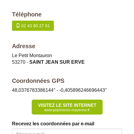
Téléphone
02 43 90 27 61
Adresse
Le Petit Montauron
53270
-
SAINT JEAN SUR ERVE
Coordonnées GPS
48,0376783386144
° -
-0,405896246696443
°
VISITEZ LE SITE INTERNET
www.pepinieres-mayenne.fr
Recevez les coordonnées par e-mail