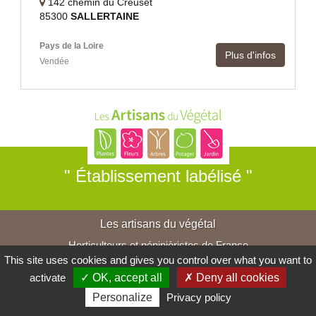
142 chemin du Creuset
85300
SALLERTAINE
Pays de la Loire
Plus d'infos
Vendée
" Établissement labélisé "
Les artisans du végétal
Horticulteurs et pépinièristes de France
This site uses cookies and gives you control over what you want to
activate
✓ OK, accept all
✗ Deny all cookies
Personalize
Privacy policy