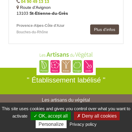
04 90 49 13 13
Route d'Avignon
13103
St-Etienne-du-Grès
Provence-Alpes-Côte d'Azur
Plus d'infos
Bouches-du-Rhône
" Établissement labélisé "
Les artisans du végétal
This site uses cookies and gives you control over what you want to
Horticulteurs et pépinièristes de France
activate
✓ OK, accept all
✗ Deny all cookies
Personalize
Privacy policy