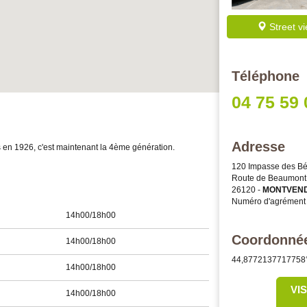
Street v
Téléphone
04 75 59 
Adresse
s en 1926, c'est maintenant la 4ème génération.
120 Impasse des Bé
Route de Beaumont 
26120
-
MONTVEN
Numéro d'agrément 
14h00/18h00
Coordonné
14h00/18h00
44,8772137717758
14h00/18h00
VI
14h00/18h00