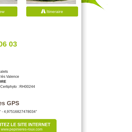
iew
Itineraire
06 03
alets
lès Valence
DRE
Certiphyto : RH00244
es GPS
° -
4,97516827478034
°
SITEZ LE SITE INTERNET
www.pepinieres-roux.com