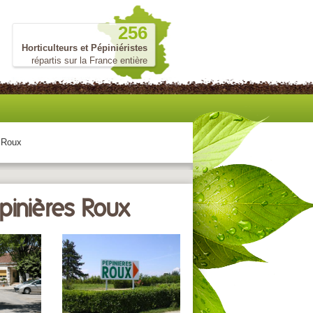
256
Horticulteurs et Pépiniéristes
répartis sur la France entière
 Roux
pinières Roux