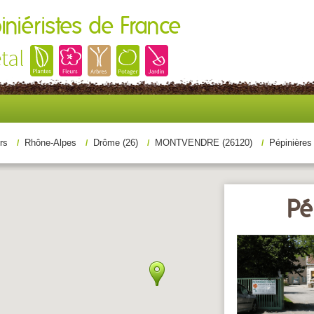
iniéristes de France
tal
rs
Rhône-Alpes
Drôme (26)
MONTVENDRE (26120)
Pépinières
Pé